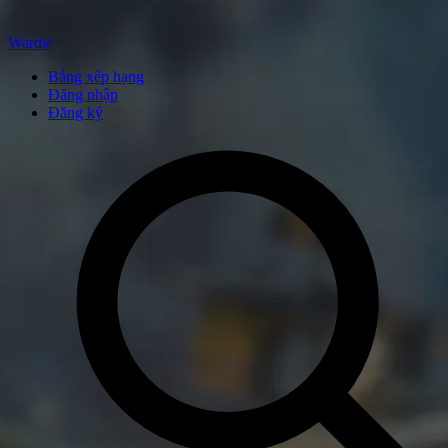
Wardle
Bảng xếp hạng
Đăng nhập
Đăng ký