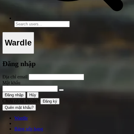
Wardle
Đăng nhập
Địa chỉ email
Mật khẩu
Đăng nhập
Hủy
Chưa có tài khoản?
Đăng ký
Quên mật khẩu?
Wardle
Bảng xếp hạng