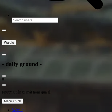
Wardle
- daily ground -
0
Phương tiện bí mật hôm qua là:
Menu chính
Wardle