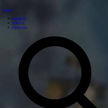
Wardle
Ranglyste
Teken in
Teken aan