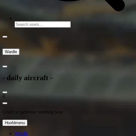
Wardle
- daily aircraft -
0
Gister se geheime voertuig was:
Hoofdmenu
Wardle