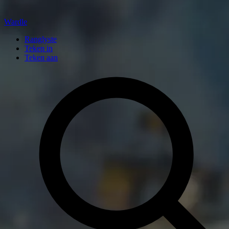
Wardle
Ranglyste
Teken in
Teken aan