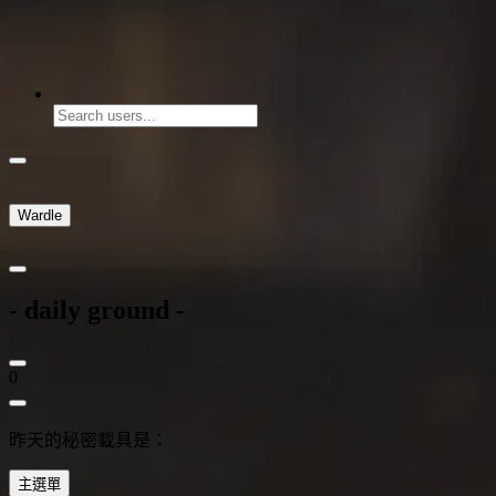
Wardle
- daily ground -
0
昨天的秘密載具是：
主選單