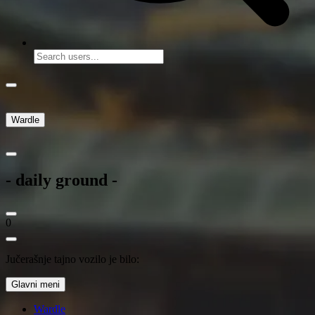
Wardle
- daily ground -
0
Jučerašnje tajno vozilo je bilo:
Glavni meni
Wardle