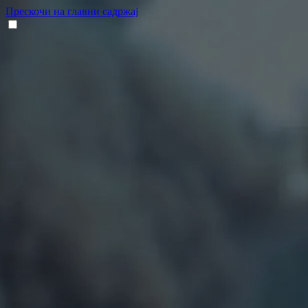
Прескочи на главни садржај