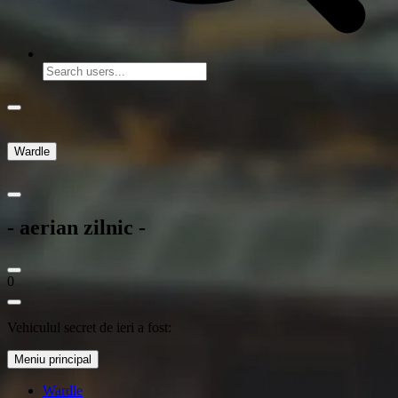
Wardle
- aerian zilnic -
0
Vehiculul secret de ieri a fost:
Meniu principal
Wardle