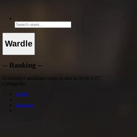
Wardle
-- Ranking --
O ranking é atualizado todos os dias às 00:00 UTC
Carregando
Wardle
Rankings