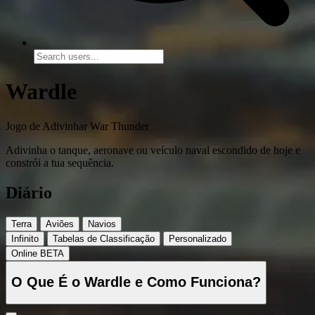
Wardle
Jogo de Adivinhar War Thunder
Adivinha o tanque, aeronave ou veículo naval escondido de hoje e
constrói a tua sequência.
Diário
Terra
Aviões
Navios
Infinito
Tabelas de Classificação
Personalizado
Online
BETA
O Que É o Wardle e Como Funciona?