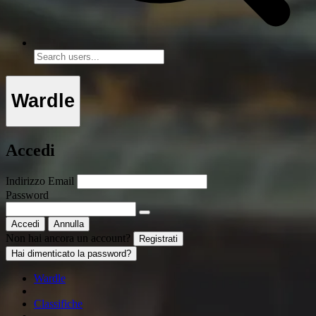
Wardle
Accedi
Indirizzo Email
Password
Accedi
Annulla
Non hai ancora un account?
Registrati
Hai dimenticato la password?
Wardle
Classifiche