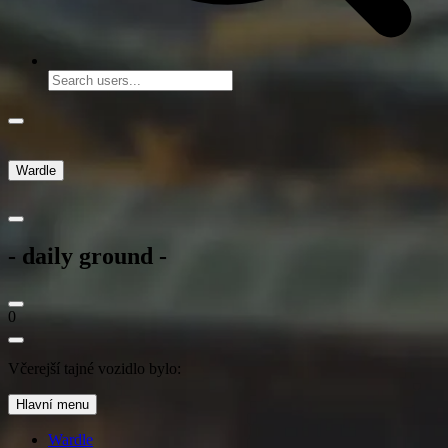
Wardle
- daily ground -
0
Včerejší tajné vozidlo bylo:
Hlavní menu
Wardle