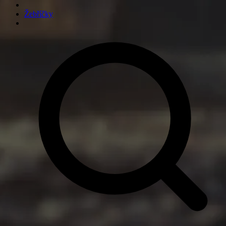
Žebříčky