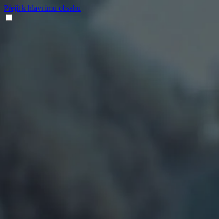
Přejít k hlavnímu obsahu