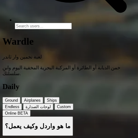
Wardle
لعبة تخمين وار ثاندر
خمن الدبابة أو الطائرة أو المركبة البحرية المخفية اليوم وابنِ
سلسلتك.
Daily
Ground
Airplanes
Ships
Custom
لوحات الصدارة
Endless
Online
BETA
ما هو واردل وكيف يعمل؟